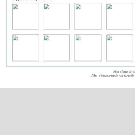
Allur réttur ás
Allar athugasemdir og ábendin