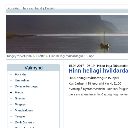
Forsíða
Hafa samband
English
Þingeyrarvefurinn
>
Fréttir
>
Hinn heilagi hvíldardagur 15. apríl
15.04.2017 - 06:19 | Hildur Inga Rúnarsdótti
Hinn heilagi hvíldarda
Forsíða
Hinn heilagi hvíldardagur 15. apríl
Um vefinn
Kyrrðarbæn í Þingeyrarkirkju kl. 11:00
Dýrafjarðardagar
Kynning á Kyrrðarbæninni - kristinni íhugu
Fréttir
þar sem áherslan er lögð á þögn og núvitu
Greinar
Þingeyri
Myndaalbúm
Tenglar
Dýrfirðingurinn