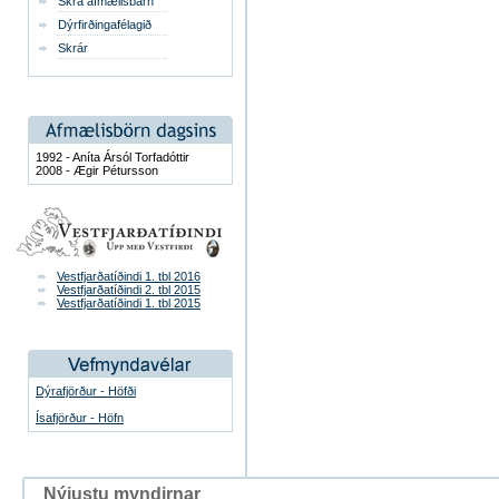
Skrá afmælisbarn
Dýrfirðingafélagið
Skrár
1992 - Aníta Ársól Torfadóttir
2008 - Ægir Pétursson
Vestfjarðatíðindi 1. tbl 2016
Vestfjarðatíðindi 2. tbl 2015
Vestfjarðatíðindi 1. tbl 2015
Dýrafjörður - Höfði
Ísafjörður - Höfn
Nýjustu myndirnar