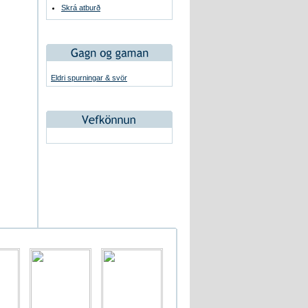
Skrá atburð
Eldri spurningar & svör