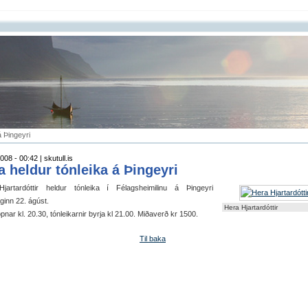
á Þingeyri
008 - 00:42 | skutull.is
a heldur tónleika á Þingeyri
jartardóttir heldur tónleika í Félagsheimilinu á Þingeyri
ginn 22. ágúst.
Hera Hjartardóttir
pnar kl. 20.30, tónleikarnir byrja kl 21.00. Miðaverð kr 1500.
Til baka