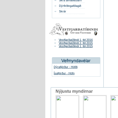
Skrá afmælisbarn
Dýrfirðingafélagið
Skrár
Vestfjarðatíðindi 1. tbl 2016
Vestfjarðatíðindi 2. tbl 2015
Vestfjarðatíðindi 1. tbl 2015
Dýrafjörður - Höfði
Ísafjörður - Höfn
Nýjustu myndirnar