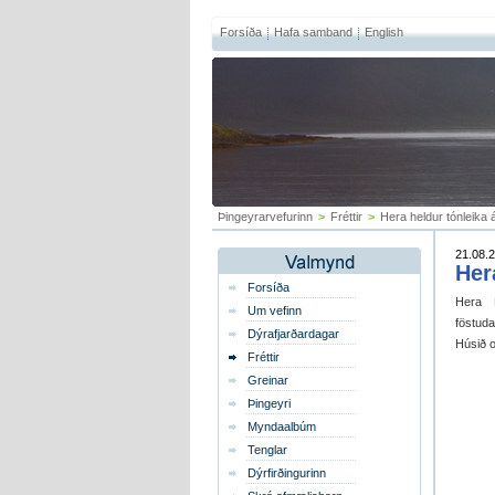
Forsíða
Hafa samband
English
Þingeyrarvefurinn
>
Fréttir
>
Hera heldur tónleika 
21.08.2
Her
Forsíða
Hera H
Um vefinn
föstuda
Dýrafjarðardagar
Húsið o
Fréttir
Greinar
Þingeyri
Myndaalbúm
Tenglar
Dýrfirðingurinn