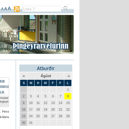
A
A
A
«
Ágúst
»
S
M
Þ
M
F
F
L
1
2
3
4
5
6
7
8
arar
ngeyri
9
10
11
12
13
14
15
16
17
18
19
20
21
22
r. Þess
23
24
25
26
27
28
29
kólans
30
31