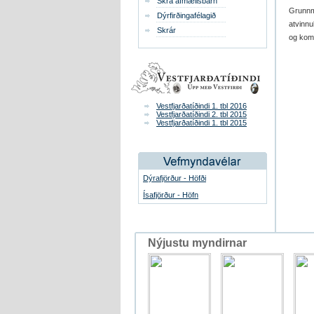
Skrá afmælisbarn
Grunnm
Dýrfirðingafélagið
atvinnu
Skrár
og kom
Vestfjarðatíðindi 1. tbl 2016
Vestfjarðatíðindi 2. tbl 2015
Vestfjarðatíðindi 1. tbl 2015
Dýrafjörður - Höfði
Ísafjörður - Höfn
Nýjustu myndirnar