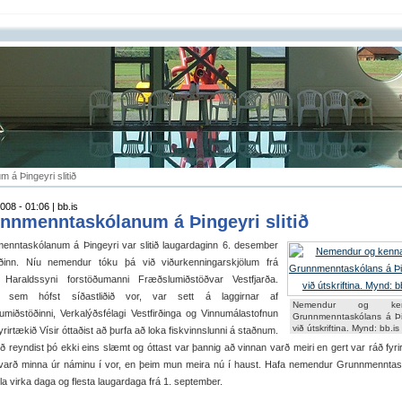
á Þingeyri slitið
008 - 01:06 | bb.is
nnmenntaskólanum á Þingeyri slitið
enntaskólanum á Þingeyri var slitið laugardaginn 6. desember
liðinn. Níu nemendur tóku þá við viðurkenningarskjölum frá
Haraldssyni forstöðumanni Fræðslumiðstöðvar Vestfjarða.
, sem hófst síðastliðið vor, var sett á laggirnar af
Nemendur og kenn
miðstöðinni, Verkalýðsfélagi Vestfirðinga og Vinnumálastofnun
Grunnmenntaskólans á Þi
við útskriftina. Mynd: bb.is
yrirtækið Vísir óttaðist að þurfa að loka fiskvinnslunni á staðnum.
ð reyndist þó ekki eins slæmt og óttast var þannig að vinnan varð meiri en gert var ráð fyri
varð minna úr náminu í vor, en þeim mun meira nú í haust. Hafa nemendur Grunnmenntas
la virka daga og flesta laugardaga frá 1. september.