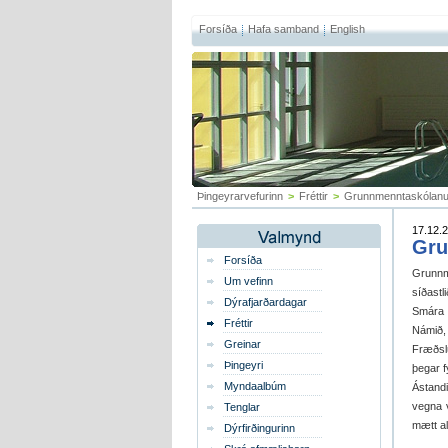
Forsíða
Hafa samband
English
Þingeyrarvefurinn
>
Fréttir
>
Grunnmenntaskólanum 
17.12.2
Gru
Forsíða
Grunnm
Um vefinn
síðast
Dýrafjarðardagar
Smára 
Fréttir
Námið
Greinar
Fræðslu
Þingeyri
þegar f
Myndaalbúm
Ástandi
vegna 
Tenglar
mætt al
Dýrfirðingurinn