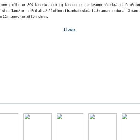
enntaskólinn er 300 kennslustundir og kenndur er samkvæmt námskrá frá Fræðslum
lífsins. Námið er metið til allt að 24 eininga í framhaldsskóla. Það samanstendur af 13 nám
u 12 manneskjur að kennslunni.
Til baka