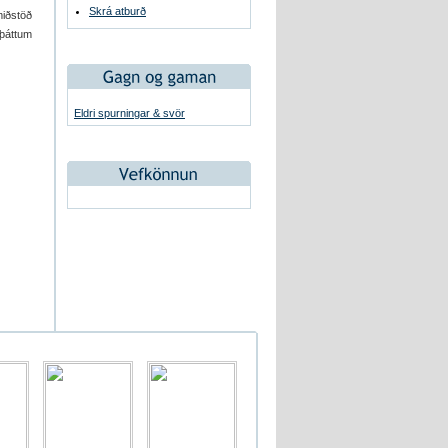
Skrá atburð
iðstöð
sþáttum
Eldri spurningar & svör