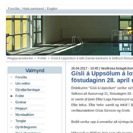
Forsíða
Hafa samband
English
Þingeyrarvefurinn
>
Fréttir
>
Gísli á Uppsölum á lofti Gamla-bankans á Selfossi föstuda
26.04.2017 - 10:45 | Vestfirska forlagið,K
Gísli á Uppsölum á lo
Forsíða
föstudaginn 28. apríl 
Um vefinn
Einleikurinn “Gísli á Uppsölum” verður sý
Dýrafjarðardagar
Selfossi að Austurvegi 21, föstudaginn 28. 
Fréttir
er samin af þeim Elfari Loga Hannessyni o
Greinar
Elfar leikur. Elfar hefur samið og leikið í
Þingeyri
verðlaunaleikinn Gísla Súrsson og Gretti.
Myndaalbúm
Tenglar
Boðið verður upp á umræður að sýningu lok
Dýrfirðingurinn