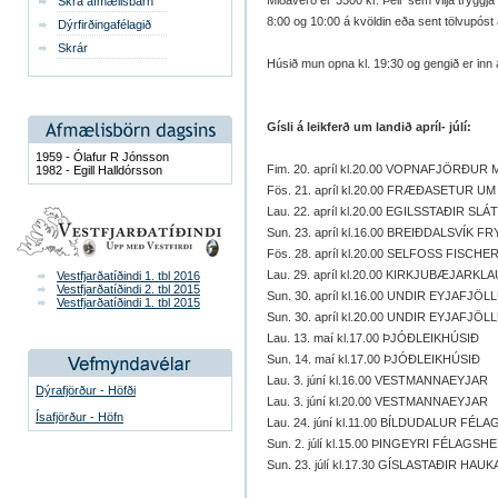
Miðaverð er 3500 kr. Þeir sem vilja tryggja
Skrá afmælisbarn
8:00 og 10:00 á kvöldin eða sent tölvupóst
Dýrfirðingafélagið
Skrár
Húsið mun opna kl. 19:30 og gengið er inn
Gísli á leikferð um landið apríl- júlí:
1959 - Ólafur R Jónsson
Fim. 20. apríl kl.20.00 VOPNAFJÖRÐU
1982 - Egill Halldórsson
Fös. 21. apríl kl.20.00 FRÆÐASETUR
Lau. 22. apríl kl.20.00 EGILSSTAÐIR S
Sun. 23. apríl kl.16.00 BREIÐDALSVÍK F
Fös. 28. apríl kl.20.00 SELFOSS FISCH
Lau. 29. apríl kl.20.00 KIRKJUBÆJAR
Vestfjarðatíðindi 1. tbl 2016
Vestfjarðatíðindi 2. tbl 2015
Sun. 30. apríl kl.16.00 UNDIR EYJAFJ
Vestfjarðatíðindi 1. tbl 2015
Sun. 30. apríl kl.20.00 UNDIR EYJAFJ
Lau. 13. maí kl.17.00 ÞJÓÐLEIKHÚSIÐ
Sun. 14. maí kl.17.00 ÞJÓÐLEIKHÚSIÐ
Lau. 3. júní kl.16.00 VESTMANNAEYJAR
Dýrafjörður - Höfði
Lau. 3. júní kl.20.00 VESTMANNAEYJAR
Ísafjörður - Höfn
Lau. 24. júní kl.11.00 BÍLDUDALUR F
Sun. 2. júlí kl.15.00 ÞINGEYRI FÉLA
Sun. 23. júlí kl.17.30 GÍSLASTAÐIR HAU