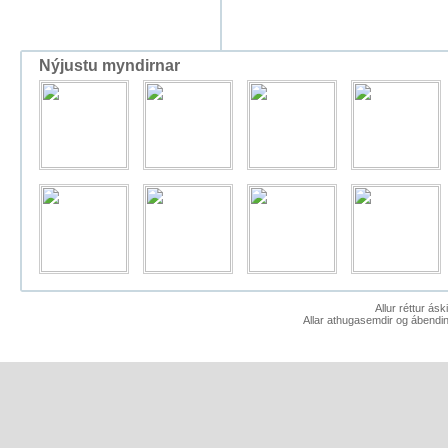
Nýjustu myndirnar
Allur réttur ás
Allar athugasemdir og ábendin