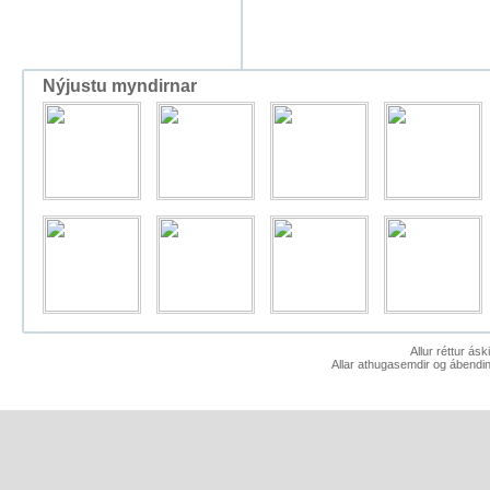
Nýjustu myndirnar
Allur réttur ás
Allar athugasemdir og ábendin