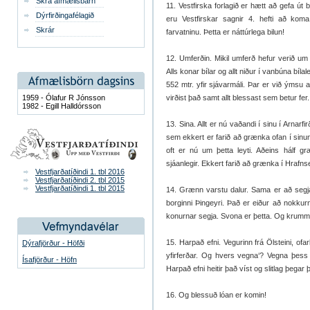
Skrá afmælisbarn
11. Vestfirska forlagið er hætt að gefa ú
Dýrfirðingafélagið
eru Vestfirskar sagnir 4. hefti að koma 
Skrár
farvatninu. Þetta er náttúrlega bilun!
12. Umferðin. Mikil umferð hefur verið um
Alls konar bílar og allt niður í vanbúna bíla
552 mtr. yfir sjávarmáli. Þar er við ýmsu 
1959 - Ólafur R Jónsson
virðist það samt allt blessast sem betur fer.
1982 - Egill Halldórsson
13. Sina. Allt er nú vaðandi í sinu í Arnarfirð
sem ekkert er farið að grænka ofan í sinun
oft er nú um þetta leyti. Aðeins hálf gr
sjáanlegir. Ekkert farið að grænka í Hraf
Vestfjarðatíðindi 1. tbl 2016
Vestfjarðatíðindi 2. tbl 2015
Vestfjarðatíðindi 1. tbl 2015
14. Grænn varstu dalur. Sama er að segja
borginni Þingeyri. Það er eiður að nokkur
konurnar segja. Svona er þetta. Og krummi
15. Harpað efni. Vegurinn frá Ölsteini, ofa
Dýrafjörður - Höfði
yfirferðar. Og hvers vegna‘? Vegna þess 
Ísafjörður - Höfn
Harpað efni heitir það víst og slitlag þegar
16. Og blessuð lóan er komin!