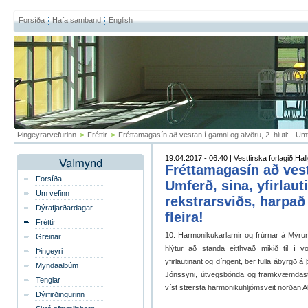
Forsíða
Hafa samband
English
Þingeyrarvefurinn
>
Fréttir
>
Fréttamagasín að vestan í gamni og alvöru, 2. hluti: - Umfe
19.04.2017 - 06:40 | Vestfirska forlagið,Ha
Fréttamagasín að vesta
Forsíða
Umferð, sina, yfirlau
Um vefinn
rekstrarsviðs, harpað 
Dýrafjarðardagar
fleira!
Fréttir
10. Harmonikukarlarnir og frúrnar á Mýr
Greinar
hlýtur að standa eitthvað mikið til í 
Þingeyri
yfirlautinant og dírigent, ber fulla ábyrgð á
Myndaalbúm
Jónssyni, útvegsbónda og framkvæmdastjó
Tenglar
víst stærsta harmonikuhljómsveit norðan Alp
Dýrfirðingurinn