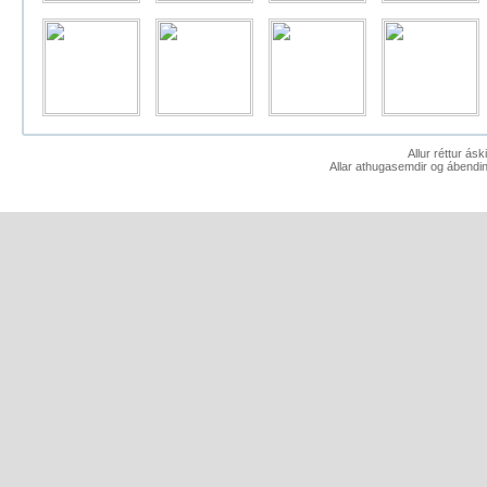
Allur réttur ás
Allar athugasemdir og ábendin