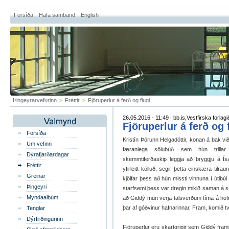
Forsíða
Hafa samband
English
Þingeyrarvefurinn
>
Fréttir
>
Fjöruperlur á ferð og flugi
26.05.2016 - 11:49 | bb.is,Vestfirska forlagi
Fjöruperlur á ferð og 
Forsíða
Kristín Þórunn Helgadóttir, konan á bak vi
Um vefinn
færanlega sölubúð sem hún trill
Dýrafjarðardagar
skemmtiferðaskip leggja að bryggju á Ísa
Fréttir
yfirleitt kölluð, segir þetta einskæra tilr
Greinar
kjölfar þess að hún missti vinnuna í útibú
Þingeyri
starfsemi þess var dregin mikið saman á s
Myndaalbúm
að Giddý mun verja talsverðum tíma á höfn
þar af góðvinur hafnarinnar, Fram, komið tv
Tenglar
Dýrfirðingurinn
Fjöruperlur eru skartgripir sem Giddý framl