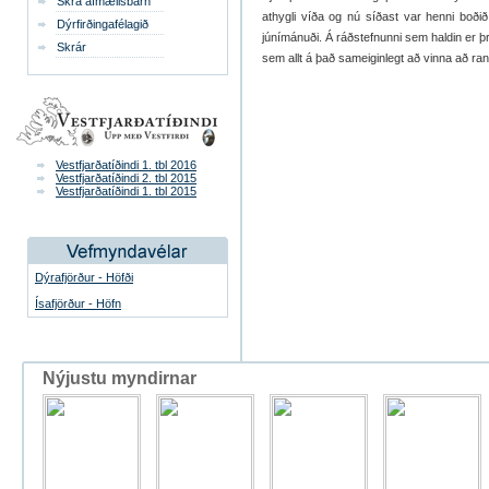
Skrá afmælisbarn
athygli víða og nú síðast var henni boði
Dýrfirðingafélagið
júnímánuði. Á ráðstefnunni sem haldin er þr
Skrár
sem allt á það sameiginlegt að vinna að ra
Vestfjarðatíðindi 1. tbl 2016
Vestfjarðatíðindi 2. tbl 2015
Vestfjarðatíðindi 1. tbl 2015
Dýrafjörður - Höfði
Ísafjörður - Höfn
Nýjustu myndirnar