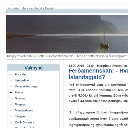
Forsíða
Hafa samband
English
Þingeyrarvefurinn
>
Fréttir
>
Ferðamennskan: - Hvað er þetta blessaða Íslandsgjald?
13.09.2016 - 21:04 | Hallgrímur Sveinsson,V
Ferðamennskan: - Hva
Forsíða
Íslandsgjald?
Um vefinn
Það er hugmynd sem þrír spekingar hé
Dýrafjarðardagar
fram: Allir erlendir ferðamenn sem æ
Fréttir
greiði 5,000,- kr. við komuna. Börn yrð
Greinar
hvers á að nota alla þessa peninga? Með
Þingeyri
Myndaalbúm
1.
Hreppstjórar.
Embætti hreppstjóra v
Tenglar
þaulkunnugir menn hver á sínu svæði, 
Dýrfirðingurinn
lögreglustjóra og sýslumanna og fái sérs