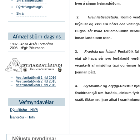
Skrá afmælisbarn
hver á sínum heimaslóðum.
Dýrfirðingafélagið
Skrár
2.
Hreinlætisaðstaða.
Komið verði
brýnust og ekki eru hótel eða veitinga
Hugsa sér hvað ferðamaðurinn verður
innan lands sem utan.
1992 - Aníta Ársól Torfadóttir
2008 - Ægir Pétursson
3.
Fræðsla um Ísland.
Ferðafólk fái
eigi að haga sér svo ferðalagið verði
vegakerfi af misjöfnu tagi og ýmsar 
þennan þátt.
Vestfjarðatíðindi 1. tbl 2016
Vestfjarðatíðindi 2. tbl 2015
Vestfjarðatíðindi 1. tbl 2015
4.
Slysavarnir og öryggi.
Rekstur bjö
Sveitirnar sjái um fræðslu, einkum fyri
staði. Síðan eru þær alltaf í startholu
Dýrafjörður - Höfði
Ísafjörður - Höfn
Nýjustu myndirnar