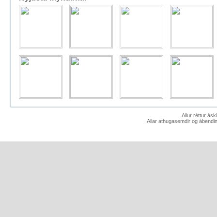
Allur réttur ás
Allar athugasemdir og ábendin