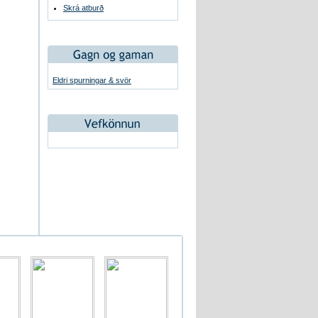
Skrá atburð
Eldri spurningar & svör