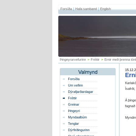
Forsíða
Hafa samband
English
Þingeyrarvefurinn
>
Fréttir
>
Ernir með þrenna tón
15.12.20
Ern
Forsíða
Karlakó
Um vefinn
Ísafrði
Dýrafjarðardagar
Fréttir
Á þinge
Greinar
fagnað
Þingeyri
Myndaalbúm
Myndir
Tenglar
Dýrfirðingurinn