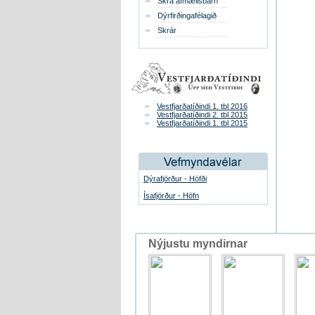
Skrá afmælisbarn
Dýrfirðingafélagið
Skrár
Vestfjarðatíðindi 1. tbl 2016
Vestfjarðatíðindi 2. tbl 2015
Vestfjarðatíðindi 1. tbl 2015
Dýrafjörður - Höfði
Ísafjörður - Höfn
Nýjustu myndirnar