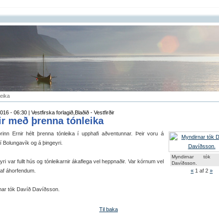
leika
16 - 06:30 | Vestfirska forlagið,Blaðið - Vestfirðir
ir með þrenna tónleika
rinn Ernir hélt þrenna tónleika í upphafi aðventunnar. Þeir voru á
, í Bolungavík og á þingeyri.
Myndirnar tók 
yri var fullt hús og tónleikarnir ákaflega vel heppnaðir. Var kórnum vel
Davíðsson.
 af áhorfendum.
«
1
af 2
»
nar tók Davíð Davíðsson.
Til baka