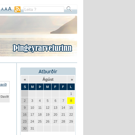
A
A
A
«
Ágúst
»
S
M
Þ
M
F
F
L
1
Davíð
2
3
4
5
6
7
8
9
10
11
12
13
14
15
16
17
18
19
20
21
22
23
24
25
26
27
28
29
30
31