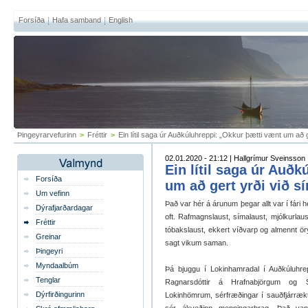
Forsíða
Hafa samband
English
Þingeyrarvefurinn
>
Fréttir
>
Ein lítil saga úr Auðkúluhreppi: „Okkur þætti vænt um að 
02.01.2020 - 21:12 | Hallgrímur Sveinsson
Ein lítil saga úr Auð
Forsíða
um að gert yrði við s
Um vefinn
Það var hér á árunum þegar allt var í fári h
Dýrafjarðardagar
oft. Rafmagnslaust, símalaust, mjólkurlaust
Fréttir
tóbakslaust, ekkert víðvarp og almennt ö
Greinar
sagt vikum saman.
Þingeyri
Myndaalbúm
Þá bjuggu í Lokinhamradal í Auðkúluhrepp
Tenglar
Ragnarsdóttir á Hrafnabjörgum og 
Dýrfirðingurinn
Lokinhömrum, sérfræðingar í sauðfjárrækt