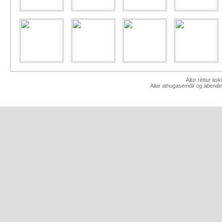
Allur réttur ás
Allar athugasemdir og ábendin