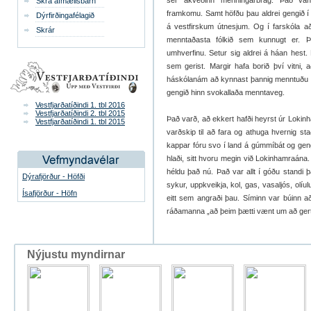
sér ákveðinn menningarbrag. Það vand
Skrá afmælisbarn
framkomu. Samt höfðu þau aldrei gengið í 
Dýrfirðingafélagið
á vestfirskum útnesjum. Og í farskóla a
Skrár
menntaðasta fólkið sem kunnugt er. Þa
umhverfinu. Setur sig aldrei á háan hest. 
sem gerist. Margir hafa borið því vitni,
háskólanám að kynnast þannig menntuðu fól
gengið hinn svokallaða menntaveg.
Vestfjarðatíðindi 1. tbl 2016
Vestfjarðatíðindi 2. tbl 2015
Það varð, að ekkert hafði heyrst úr Lokin
Vestfjarðatíðindi 1. tbl 2015
varðskip til að fara og athuga hvernig sta
kappar fóru svo í land á gúmmíbát og geng
hlaði, sitt hvoru megin við Lokinhamraána. 
héldu það nú. Það var allt í góðu standi 
Dýrafjörður - Höfði
sykur, uppkveikja, kol, gas, vasaljós, olíul
Ísafjörður - Höfn
eitt sem angraði þau. Síminn var búinn að
ráðamanna „að þeim þætti vænt um að gert 
Nýjustu myndirnar