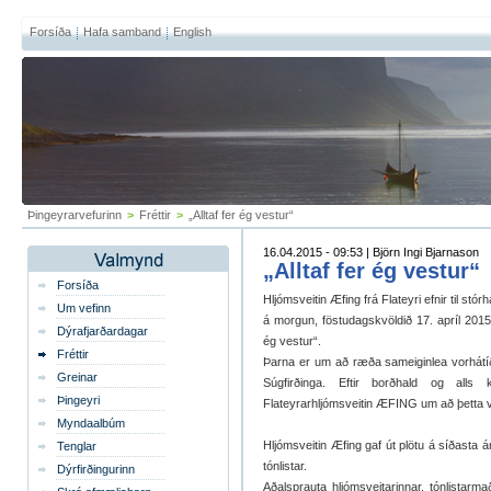
Forsíða
Hafa samband
English
Þingeyrarvefurinn
>
Fréttir
>
„Alltaf fer ég vestur“
16.04.2015 - 09:53 | Björn Ingi Bjarnason
„Alltaf fer ég vestur“
Forsíða
Hljómsveitin Æfing frá Flateyri efnir til stó
Um vefinn
á morgun, föstudagskvöldið 17. apríl 2015, un
Dýrafjarðardagar
ég vestur“.
Fréttir
Þarna er um að ræða sameiginlea vorhátíð
Greinar
Súgfirðinga. Eftir borðhald og alls 
Þingeyri
Flateyrarhljómsveitin ÆFING um að þetta ve
Myndaalbúm
Hljómsveitin Æfing gaf út plötu á síðasta 
Tenglar
tónlistar.
Dýrfirðingurinn
Aðalsprauta hljómsveitarinnar, tónlistarm