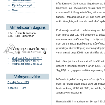
Skrá afmælisbarn
fríðu föruneyti Guðmundar Sigurðssonar. Sig
Dýrfirðingafélagið
Danmörku og í Þýskalandi og slær þar hver
Skrár
sumarvertíð í Borgundarhólmi, dönsku só
flaggað í ferðabæklingum við hlið þess a
nokkuð reglulega til Íslands bæði til að spila
Endurvekja vestfirsku ballstemninguna í höf
1959 - Ólafur R Jónsson
sem muna eftir 16. júní-böllunum á Súga
1982 - Egill Halldórsson
munu mæta á hátíðina á Sögu. Hvetja þeir þá
sem og Ísfirðinga, Bolvíkinga og Súðvíking
gríðarlega skemmtileg og menningarleg þes
vissir um að unga fólkið muni ekki láta sig v
Vestfjarðatíðindi 1. tbl 2016
Vestfjarðatíðindi 2. tbl 2015
Þeir tóku þó fram í samtali við blaðið að
Vestfjarðatíðindi 1. tbl 2015
gerðist á þessum böllum á árum áður. „Þar
Siggi Björns, „og getur orðið áhugavert og
Miðasala á „Alltaf fer ég vestur“ er hjá 
Dýrafjörður - Höfði
fram að greiðslukort duga ekki við miða
Ísafjörður - Höfn
bankareikning 0567-26-3003, kennitala; 
afhenta við innganginn.
Bændablaðið fimmtudagurinn 16. apríl 201