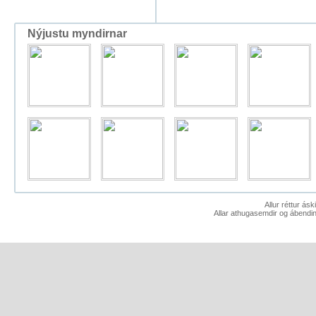
Nýjustu myndirnar
Allur réttur ás
Allar athugasemdir og ábendin