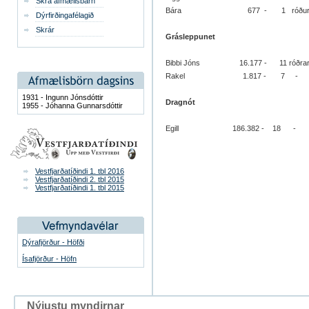
Skrá afmælisbarn
Bára 677 - 1 róðu
Dýrfirðingafélagið
Skrár
Grásleppunet
Bibbi Jóns 16.177 - 11 róðra
Rakel 1.817 - 7 -
1931 - Ingunn Jónsdóttir
Dragnót
1955 - Jóhanna Gunnarsdóttir
Egill 186.382 - 18 -
Vestfjarðatíðindi 1. tbl 2016
Vestfjarðatíðindi 2. tbl 2015
Vestfjarðatíðindi 1. tbl 2015
Dýrafjörður - Höfði
Ísafjörður - Höfn
Nýjustu myndirnar