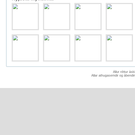
Allur réttur ás
Allar athugasemdir og ábendin