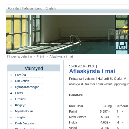
Forsíða
Hafa samband
English
Þingeyrarvefurinn
>
Fréttir
>
Aflaskýrsla í maí
15.06.2019 - 13:38 |
Aflaskýrsla í maí
Forsíða
Fréttaritari vefsins í Hafnarfirði, Ólafur V
Um vefinn
aflaskýrslu frá maí samkvæmt upplýsingum
Dýrafjarðardagar
Fréttir
Handfæri
Greinar
Þingeyri
Kalli Elinar 6.133 kg 10 róðrar
Myndaalbúm
Pálmi 5.397 - 7 -
Matti Viktors 5.644 - 9 -
Tenglar
Hulda 4.602 - 4 -
Dýrfirðingurinn
Viggó 3.066 - 5 -