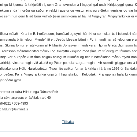
ningu kirkjunnar á kirkjulóðinni, sem Gramsverslun á Þingeyri gaf undir Kirkjubygginguna. K
itektinn snúa í norður og suður en ekki í austur og vestur eins og viðtekin venja er og var hú
o sem hún gerir til að bera vel við þeim sem koma af hafi til Þingeyrar. Þingeyrarkirkja er v
töfluna málaði Þórarinn B. Þorláksson, listmálari og sýnir hún Krist sem situr úti í íslenskri nát
um standa þrjár telpur. Myndefnið er: Jesús blessar börnin. Fyrirmyndirnar að telpunum er
s. Skírnarfontur er útskorinn af Ríkharði Jónssyni, myndskera. Hjónin Gréta Björnsson lis
 Björnsson málarameistari máluðu og skreyttu kirkjuna með ýmsum trúarlegum táknum ári
rkja var á kaþólskum tíma helguð heilögum Nikulási og hefur listmálarinn málað mynd han
arkirkju vinstra megin við altarið og Pétur postula hægra megin. Þrír steindir gluggar eru á k
lerlistakonuna Höllu Haraldsdóttur. Tvær ljósastikur fornar á kirkjan frá árinu 1656 úr Sandaki
gripi þaðan. Þá á Þingeyrarkirkja gripi úr Hraunskirkju í Keldudakl. Frá upphafi hafa kirkjunni
ar góðar gjafir.
restur er séra Hildur Inga Rúnarsdóttir
ofa sóknarprests er á Aðalstræti 40
56-8211 / 869-4993
: hildurir@simnet.is
Til baka