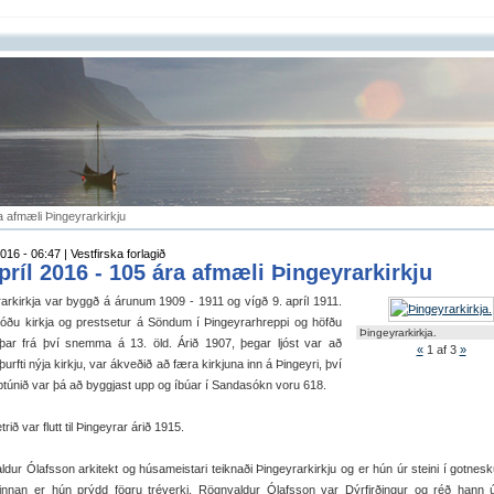
ra afmæli Þingeyrarkirkju
016 - 06:47 | Vestfirska forlagið
apríl 2016 - 105 ára afmæli Þingeyrarkirkju
arkirkja var byggð á árunum 1909 - 1911 og vígð 9. apríl 1911.
tóðu kirkja og prestsetur á Söndum í Þingeyrarhreppi og höfðu
Þingeyrarkirkja.
 þar frá því snemma á 13. öld. Árið 1907, þegar ljóst var að
«
1
af 3
»
þurfti nýja kirkju, var ákveðið að færa kirkjuna inn á Þingeyri, því
túnið var þá að byggjast upp og íbúar í Sandasókn voru 618.
rið var flutt til Þingeyrar árið 1915.
dur Ólafsson arkitekt og húsameistari teiknaði Þingeyrarkirkju og er hún úr steini í gotnesk
innan er hún prýdd fögru tréverki. Rögnvaldur Ólafsson var Dýrfirðingur og réð hann út