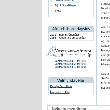
Skrá afmælisbarn
staðset
Dýrfirðingafélagið
lét ark
Skrár
snúa sv
gripum.
Altaris
hjá hon
1931 - Ingunn Jónsdóttir
málaran
1955 - Jóhanna Gunnarsdóttir
og Jón
Sandaki
Þingeyr
eftir g
fleiri 
Vestfjarðatíðindi 1. tbl 2016
Vestfjarðatíðindi 2. tbl 2015
fjölmarg
Vestfjarðatíðindi 1. tbl 2015
Sóknarp
Skrifst
Sími: 4
Dýrafjörður - Höfði
netfang
Ísafjörður - Höfn
Nýjustu myndirnar