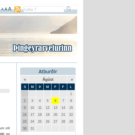
A
A
A
«
Ágúst
»
S
M
Þ
M
F
F
L
1
2
3
4
5
6
7
8
9
10
11
12
13
14
15
16
17
18
19
20
21
22
23
24
25
26
27
28
29
um stíl
30
31
liti og