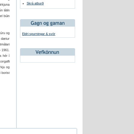
Skrá atburð
irkjuna
n látin
el búin
túru og
Eldri spurningar & svör
u dætur
tmálari
ð 1961.
s hér í
orgafli
rkju og
 borist