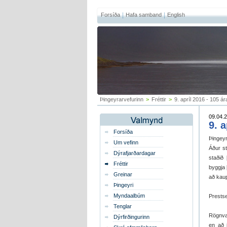
Forsíða
Hafa samband
English
Þingeyrarvefurinn
>
Fréttir
>
9. apríl 2016 - 105 á
09.04.2
9. 
Forsíða
Þingeyr
Um vefinn
Áður s
Dýrafjarðardagar
staðið
Fréttir
byggja 
Greinar
að kaup
Þingeyri
Myndaalbúm
Prestset
Tenglar
Rögnval
Dýrfirðingurinn
en að 