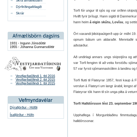
Skrá afmælisbarn
Dýrfirðingafélagið
Torfi fór ungur til sjós og var orðinn skipst
Skrár
Hvilft fyrir þrítugt. Hann sigldi til Danmerk
hann heim
á eigin skútu, Lovísu
, og setti
Ört vaxandi þilskipaútgerð upp úr miðri 19.
opnum bátum um aldaraðir. Menntaðir s
1931 - Ingunn Jónsdóttir
aðstæður.
1955 - Jóhanna Gunnarsdóttir
Að undirlagi annars ungs skipstjóra og a
var Torfi fenginn til að veita forstöðu sjó
57 var fyrsti sjómannaskólinn á landinu og f
Vestfjarðatíðindi 1. tbl 2016
Vestfjarðatíðindi 2. tbl 2015
Torfi flutti til Flateyrar 1857, festi kaup
Vestfjarðatíðindi 1. tbl 2015
verslun á Flateyri um langt árabil, lengst af
Flateyrar tók hann til sín unga pilta á vetu
Torfi Halldórsson lést 23. september 19
Dýrafjörður - Höfði
Ísafjörður - Höfn
Upphaflega í Morgunblaðinu fimmtudag
halldórssonar.