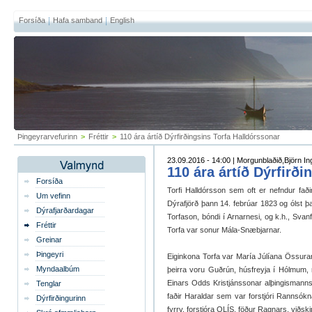
Forsíða
Hafa samband
English
Þingeyrarvefurinn
>
Fréttir
>
110 ára ártíð Dýrfirðingsins Torfa Halldórssonar
23.09.2016 - 14:00 | Morgunblaðið,Björn Ing
110 ára ártíð Dýrfirð
Forsíða
Torfi Halldórsson sem oft er nefndur faði
Um vefinn
Dýrafjörð þann 14. febrúar 1823 og ólst þ
Dýrafjarðardagar
Torfason, bóndi í Arnarnesi, og k.h., Svanfr
Fréttir
Torfa var sonur Mála-Snæbjarnar.
Greinar
Þingeyri
Eiginkona Torfa var María Júlíana Össurar
Myndaalbúm
þeirra voru Guðrún, húsfreyja í Hólmum,
Einars Odds Kristjánssonar alþingismanns
Tenglar
faðir Haraldar sem var forstjóri Rannsók
Dýrfirðingurinn
fyrrv. forstjóra OLÍS, föður Ragnars, viðsk