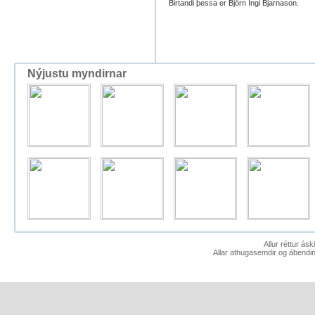
Birtandi þessa er Björn Ingi Bjarnason.
Nýjustu myndirnar
Allur réttur ás
Allar athugasemdir og ábendin