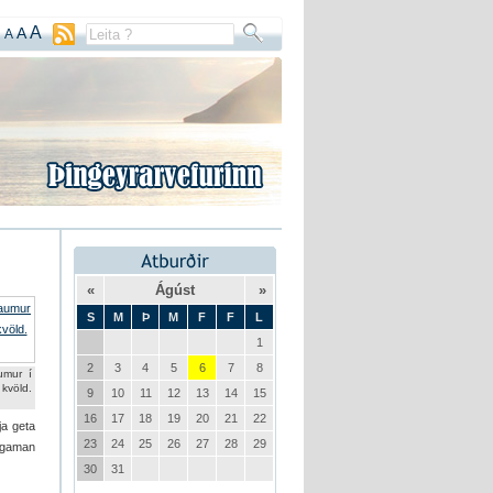
A
A
A
«
Ágúst
»
S
M
Þ
M
F
F
L
1
2
3
4
5
6
7
8
umur í
kvöld.
9
10
11
12
13
14
15
16
17
18
19
20
21
22
ja geta
23
24
25
26
27
28
29
 gaman
30
31