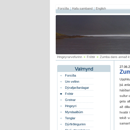
Forsíða
Hafa samband
English
Þingeyrarvefurinn
>
Fréttir
>
Zumba dans annað k
27.06.2
Zum
Forsíða
Upphitu
Um vefinn
þá ætla
Dýrafjarðardagar
hátíðar
Fréttir
suður-a
Greinar
geta a
Þingeyri
að dill
Myndaalbúm
hvattir
tekið 
Tenglar
saman!
Dýrfirðingurinn