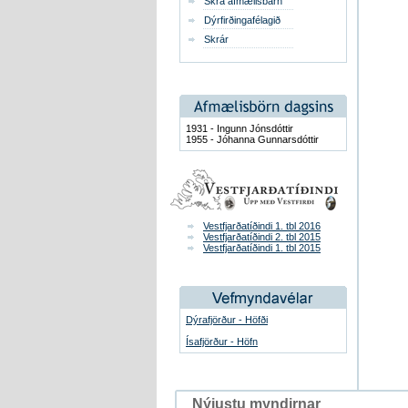
Skrá afmælisbarn
Dýrfirðingafélagið
Skrár
1931 - Ingunn Jónsdóttir
1955 - Jóhanna Gunnarsdóttir
Vestfjarðatíðindi 1. tbl 2016
Vestfjarðatíðindi 2. tbl 2015
Vestfjarðatíðindi 1. tbl 2015
Dýrafjörður - Höfði
Ísafjörður - Höfn
Nýjustu myndirnar