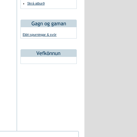
Skrá atburð
Eldri spurningar & svör