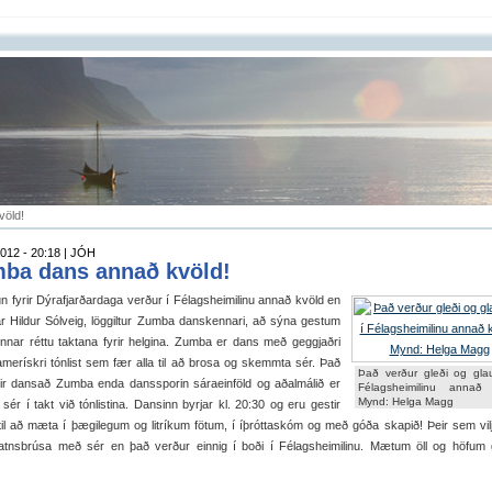
völd!
012 - 20:18 | JÓH
ba dans annað kvöld!
n fyrir Dýrafjarðardaga verður í Félagsheimilinu annað kvöld en
r Hildur Sólveig, löggiltur Zumba danskennari, að sýna gestum
innar réttu taktana fyrir helgina. Zumba er dans með geggjaðri
merískri tónlist sem fær alla til að brosa og skemmta sér. Það
Það verður gleði og gla
llir dansað Zumba enda danssporin sáraeinföld og aðalmálið er
Félagsheimilinu annað 
Mynd: Helga Magg
a sér í takt við tónlistina. Dansinn byrjar kl. 20:30 og eru gestir
 til að mæta í þægilegum og litríkum fötum, í íþróttaskóm og með góða skapið! Þeir sem vil
vatnsbrúsa með sér en það verður einnig í boði í Félagsheimilinu. Mætum öll og höfum