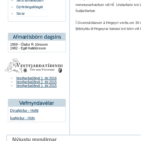
Skrá afmælisbarn
menntunarfræðum við HÍ. Undanfarin tvö 
Dýrfirðingafélagið
Ísafjarðarbæ.
Skrár
Í Grunnskólanum á Þingeyri verða um 30 n
fjölskyldu til Þingeyrar bætast tvö börn við 
1959 - Ólafur R Jónsson
1982 - Egill Halldórsson
Vestfjarðatíðindi 1. tbl 2016
Vestfjarðatíðindi 2. tbl 2015
Vestfjarðatíðindi 1. tbl 2015
Dýrafjörður - Höfði
Ísafjörður - Höfn
Nýjustu myndirnar