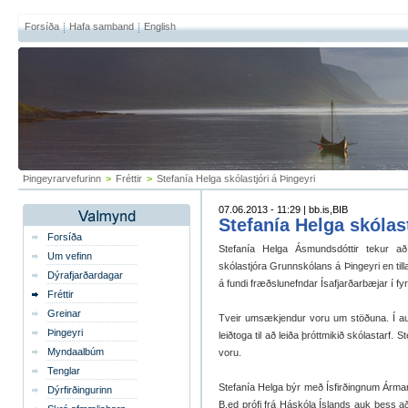
Forsíða
Hafa samband
English
Þingeyrarvefurinn
>
Fréttir
>
Stefanía Helga skólastjóri á Þingeyri
07.06.2013 - 11:29 | bb.is,BIB
Stefanía Helga skólast
Forsíða
Stefanía Helga Ásmundsdóttir tekur að
Um vefinn
skólastjóra Grunnskólans á Þingeyri en til
Dýrafjarðardagar
á fundi fræðslunefndar Ísafjarðarbæjar í fy
Fréttir
Greinar
Tveir umsækjendur voru um stöðuna. Í au
Þingeyri
leiðtoga til að leiða þróttmikið skólastarf.
Myndaalbúm
voru.
Tenglar
Stefanía Helga býr með Ísfirðingnum Árman
Dýrfirðingurinn
B.ed prófi frá Háskóla Íslands auk þess að