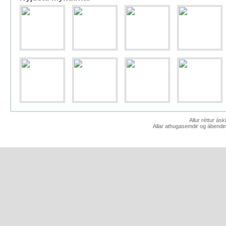
Allur réttur ás
Allar athugasemdir og ábendin