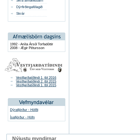
Skrá afmælisbarn
Dýrfirðingafélagið
Skrár
1992 - Aníta Ársól Torfadóttir
2008 - Ægir Pétursson
Vestfjarðatíðindi 1. tbl 2016
Vestfjarðatíðindi 2. tbl 2015
Vestfjarðatíðindi 1. tbl 2015
Dýrafjörður - Höfði
Ísafjörður - Höfn
Nýjustu myndirnar