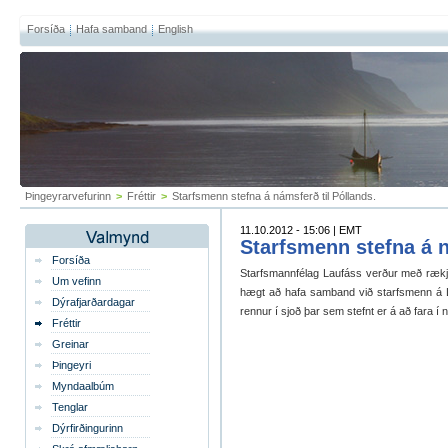
Forsíða
Hafa samband
English
Þingeyrarvefurinn
>
Fréttir
>
Starfsmenn stefna á námsferð til Póllands.
11.10.2012 - 15:06 | EMT
Starfsmenn stefna á n
Forsíða
Starfsmannfélag Laufáss verður með rækjur 
Um vefinn
hægt að hafa samband við starfsmenn á L
Dýrafjarðardagar
rennur í sjoð þar sem stefnt er á að fara í
Fréttir
Greinar
Þingeyri
Myndaalbúm
Tenglar
Dýrfirðingurinn