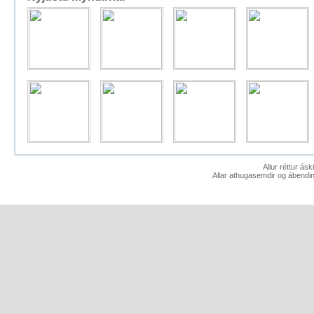
Allur réttur ás
Allar athugasemdir og ábendin