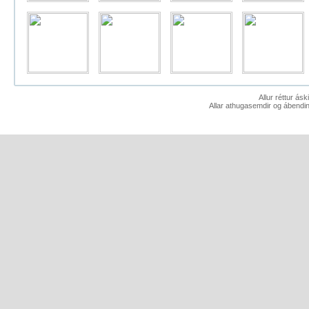
Allur réttur ás
Allar athugasemdir og ábendin