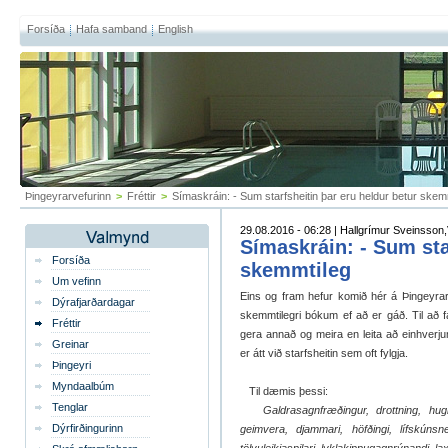
Forsíða
Hafa samband
English
Þingeyrarvefurinn
>
Fréttir
>
Símaskráin: - Sum starfsheitin þar eru heldur betur skem
29.08.2016 - 06:28 | Hallgrímur Sveinsson,V
Símaskráin: - Sum sta
Forsíða
skemmtileg
Um vefinn
Eins og fram hefur komið hér á Þingeyra
Dýrafjarðardagar
skemmtilegri bókum ef að er gáð. Til að 
Fréttir
gera annað og meira en leita að einhver
Greinar
er átt við starfsheitin sem oft fylgja.
Þingeyri
Myndaalbúm
Til dæmis þessi:
Tenglar
Galdrasagnfræðingur, drottning, hug
Dýrfirðingurinn
geimvera, djammari, höfðingi, lífskúnsner