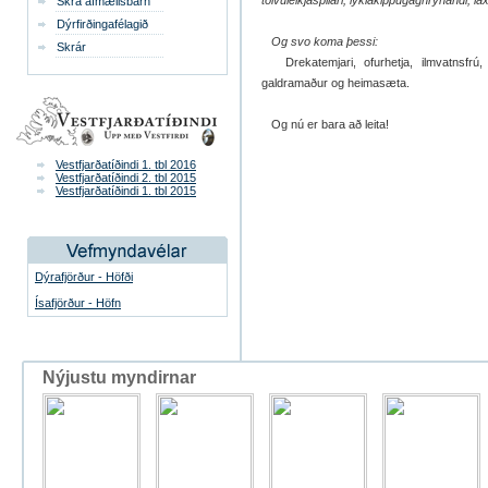
tölvuleikjaspilari, lyklakippugagnrýnandi, 
Skrá afmælisbarn
Dýrfirðingafélagið
Og svo koma þessi:
Skrár
Drekatemjari, ofurhetja, ilmvatnsfrú, 
galdramaður og heimasæta.
Og nú er bara að leita!
Vestfjarðatíðindi 1. tbl 2016
Vestfjarðatíðindi 2. tbl 2015
Vestfjarðatíðindi 1. tbl 2015
Dýrafjörður - Höfði
Ísafjörður - Höfn
Nýjustu myndirnar