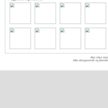
Allur réttur ás
Allar athugasemdir og ábendin