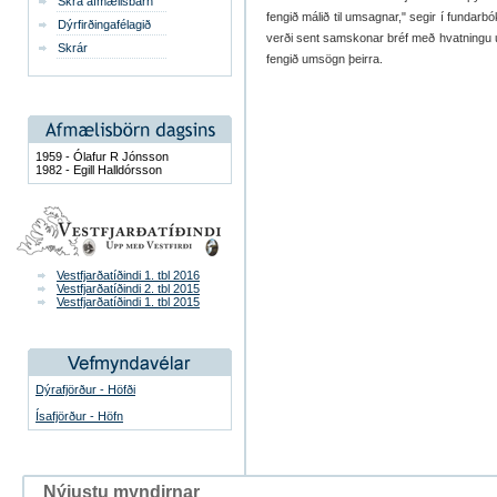
Skrá afmælisbarn
fengið málið til umsagnar," segir í fundar
Dýrfirðingafélagið
verði sent samskonar bréf með hvatningu 
Skrár
fengið umsögn þeirra.
1959 - Ólafur R Jónsson
1982 - Egill Halldórsson
Vestfjarðatíðindi 1. tbl 2016
Vestfjarðatíðindi 2. tbl 2015
Vestfjarðatíðindi 1. tbl 2015
Dýrafjörður - Höfði
Ísafjörður - Höfn
Nýjustu myndirnar