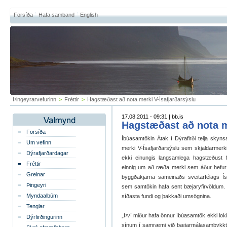
Forsíða
Hafa samband
English
Þingeyrarvefurinn
>
Fréttir
>
Hagstæðast að nota merki V-Ísafjarðarsýslu
17.08.2011 - 09:31 | bb.is
Hagstæðast að nota m
Forsíða
Íbúasamtökin Átak í Dýrafirði telja skyn
Um vefinn
merki V-Ísafjarðarsýslu sem skjaldarmerki 
Dýrafjarðardagar
ekki einungis langsamlega hagstæðust f
Fréttir
einnig um að ræða merki sem áður hefur s
Greinar
byggðakjarna sameinaðs sveitarfélags Ísa
Þingeyri
sem samtökin hafa sent bæjaryfirvöldum. B
Myndaalbúm
síðasta fundi og þakkaði umsögnina.
Tenglar
„Því miður hafa önnur íbúasamtök ekki lo
Dýrfirðingurinn
sínum í samræmi við bæjarmálasamþykkt Í