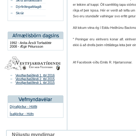
Skrá afmælisbarn
er leikinn af kappi. Öll samfélög tapa stórkos
Dýrfirðingafélagið
ríkja ef þeir kjosa. Hér er verið að tefla 
Skrár
Svo eru stundaðir vafningar svo erfitt getur
Að lokum vitna ég í Eddu Heiðrúnu Backm
" Peningar eru einhvers konar afl. einhv
1992 - Aníta Ársól Torfadóttir
ekki á að dreifa þeim réttlátlega leita þeir e
2008 - Ægir Pétursson
Af Facebook-síðu Emils R. Hjartarsonar.
Vestfjarðatíðindi 1. tbl 2016
Vestfjarðatíðindi 2. tbl 2015
Vestfjarðatíðindi 1. tbl 2015
Dýrafjörður - Höfði
Ísafjörður - Höfn
Nýjustu myndirnar