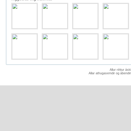
Allur réttur ás
Allar athugasemdir og ábendin