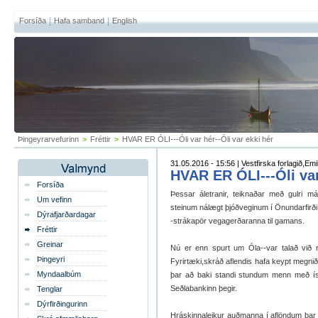
Forsíða
Hafa samband
English
Þingeyrarvefurinn
>
Fréttir
>
HVAR ER ÓLI---Óli var hér--Óli var ekki hér
31.05.2016 - 15:56 | Vestfirska forlagið,Em
HVAR ER ÓLI---Óli var
Forsíða
Þessar áletranir, teiknaðar með gulri má
Um vefinn
steinum nálægt þjóðveginum í Önundarfirði 
Dýrafjarðardagar
-strákapör vegagerðaranna til gamans.
Fréttir
Greinar
Nú er enn spurt um Óla--var talað við r
Þingeyri
Fyrirtæki,skráð aflendis hafa keypt megnið
Myndaalbúm
þar að baki standi stundum menn með í
Seðlabankinn þegir.
Tenglar
Dýrfirðingurinn
Hráskinnaleikur auðmanna í aflöndum þar s