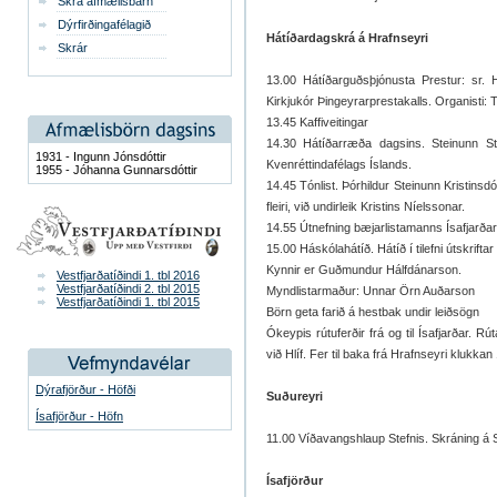
Skrá afmælisbarn
Dýrfirðingafélagið
Hátíðardagskrá á Hrafnseyri
Skrár
13.00 Hátíðarguðsþjónusta Prestur: sr. H
Kirkjukór Þingeyrarprestakalls. Organisti: T
13.45 Kaffiveitingar
14.30 Hátíðarræða dagsins. Steinunn Ste
1931 - Ingunn Jónsdóttir
Kvenréttindafélags Íslands.
1955 - Jóhanna Gunnarsdóttir
14.45 Tónlist. Þórhildur Steinunn Kristinsdó
fleiri, við undirleik Kristins Níelssonar.
14.55 Útnefning bæjarlistamanns Ísafjarða
15.00 Háskólahátíð. Hátíð í tilefni útskrif
Kynnir er Guðmundur Hálfdánarson.
Vestfjarðatíðindi 1. tbl 2016
Vestfjarðatíðindi 2. tbl 2015
Myndlistarmaður: Unnar Örn Auðarson
Vestfjarðatíðindi 1. tbl 2015
Börn geta farið á hestbak undir leiðsögn
Ókeypis rútuferðir frá og til Ísafjarðar. Rú
við Hlíf. Fer til baka frá Hrafnseyri klukkan
Dýrafjörður - Höfði
Suðureyri
Ísafjörður - Höfn
11.00 Víðavangshlaup Stefnis. Skráning á Sjö
Ísafjörður