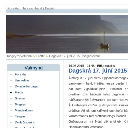
Forsíða
Hafa samband
English
Þingeyrarvefurinn
>
Fréttir
>
Dagskrá 17. júní 2015 í Ísafjarðarbæ
16.06.2015 - 21:48 | BIB,skutull.is
Dagskrá 17. júní 2015
Forsíða
Á morgun 17. júní verður þjóðhátíðardagskr
Um vefinn
samkvæmt hefð. Hátíðarmessa verður í Ís
Dýrafjarðardagar
þar sem vígslubiskupinn í Skálholti, sr.
Fréttir
predikar. Eftir hádegið hefst dagskrái
Greinar
hátíðarsvæðið á Eyrartúni, þar sem flutt 
Þingeyri
Á Hrafnseyri verður guðsþjónusta klukka
Myndaalbúm
prédikar. Að loknum kaffiveitingum hefst 
varaformanns Kvenréttindafélags Íslands. Þ
Tenglar
Guðlaugsson frá Núpi við undirleik Kr
Dýrfirðingurinn
Háskólaseturs Vestfjarða.