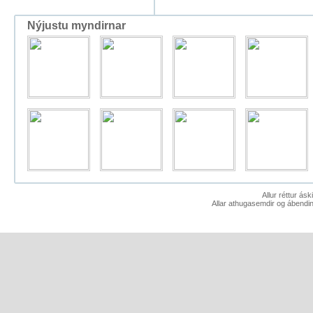
Nýjustu myndirnar
Allur réttur ás
Allar athugasemdir og ábendin