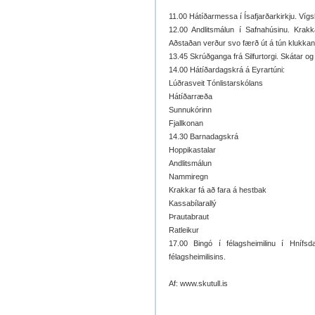
11.00 Hátíðarmessa í Ísafjarðarkirkju. Vígslu
12.00 Andlitsmálun í Safnahúsinu. Krakka
Aðstaðan verður svo færð út á tún klukkan
13.45 Skrúðganga frá Silfurtorgi. Skátar og l
14.00 Hátíðardagskrá á Eyrartúni:
Lúðrasveit Tónlistarskólans
Hátíðarræða
Sunnukórinn
Fjallkonan
14.30 Barnadagskrá
Hoppikastalar
Andlitsmálun
Nammiregn
Krakkar fá að fara á hestbak
Kassabílarallý
Þrautabraut
Ratleikur
17.00 Bingó í félagsheimilinu í Hnífsd
félagsheimilisins.
Af: www.skutull.is