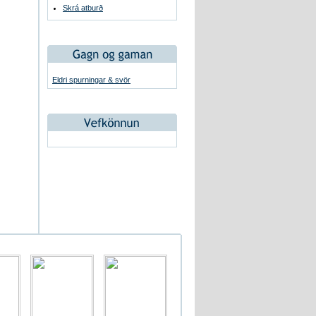
Skrá atburð
Eldri spurningar & svör