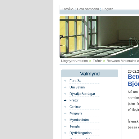
Forsíða
Hafa samband
English
Þingeyrarvefurinn
>
Fréttir
>
Between Mountains ein
23.02.2
Bet
Forsíða
Bjö
Um vefinn
Nú um m
Dýrafjarðardagar
samtíma
Fréttir
þeim fl
Greinar
efnileg
Þingeyri
Myndaalbúm
Íslensk
Tenglar
þessa e
Dýrfirðingurinn