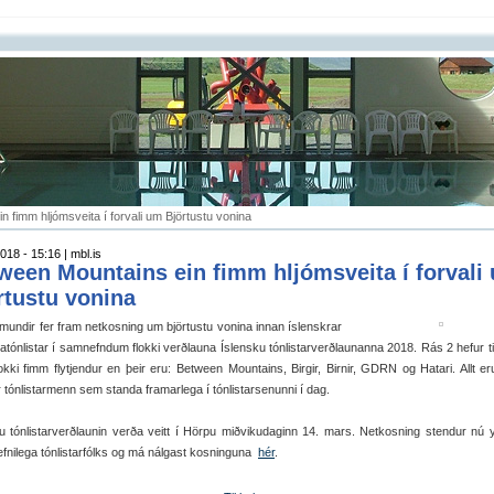
 fimm hljómsveita í forvali um Björtustu vonina
018 - 15:16 | mbl.is
ween Mountains ein fimm hljómsveita í forvali
rtustu vonina
undir fer fram netkosning um björtustu vonina innan íslenskrar
tónlistar í samnefndum flokki verðlauna Íslensku tónlistarverðlaunanna 2018. Rás 2 hefur til
okki fimm flytjendur en þeir eru: Between Mountains, Birgir, Birnir, GDRN og Hatari. Allt er
ir tónlistarmenn sem standa framarlega í tónlistarsenunni í dag.
u tónlistarverðlaunin verða veitt í Hörpu miðvikudaginn 14. mars. Netkosning stendur nú yfi
fnilega tónlistarfólks og má nálgast kosninguna
hér
.