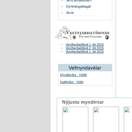
Skrá afmælisbarn
Dýrfirðingafélagið
Skrár
Vestfjarðatíðindi 1. tbl 2016
Vestfjarðatíðindi 2. tbl 2015
Vestfjarðatíðindi 1. tbl 2015
Dýrafjörður - Höfði
Ísafjörður - Höfn
Nýjustu myndirnar