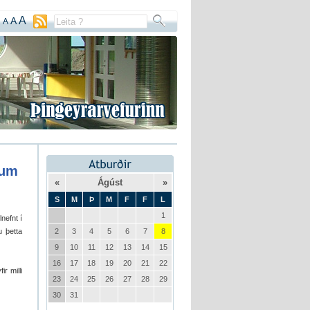
A
A
A
 um
«
Ágúst
»
S
M
Þ
M
F
F
L
1
nefnt í
u þetta
2
3
4
5
6
7
8
9
10
11
12
13
14
15
16
17
18
19
20
21
22
r milli
23
24
25
26
27
28
29
30
31